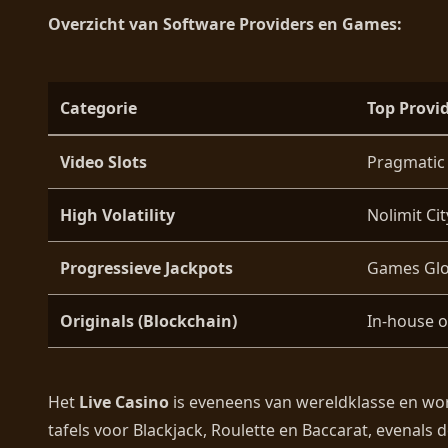
Overzicht van Software Providers en Games:
Categorie
Top Provi
Video Slots
Pragmatic 
High Volatility
Nolimit Ci
Progressieve Jackpots
Games Glo
Originals (Blockchain)
In-house 
Het
Live Casino
is eveneens van wereldklasse en wo
tafels voor Blackjack, Roulette en Baccarat, evenals