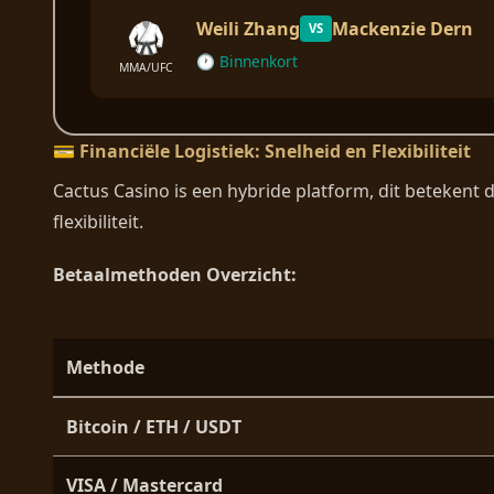
🥋
Weili Zhang
Mackenzie Dern
VS
🕐 Binnenkort
MMA/UFC
💳 Financiële Logistiek: Snelheid en Flexibiliteit
Cactus Casino is een hybride platform, dit betekent 
flexibiliteit.
Betaalmethoden Overzicht:
Methode
Bitcoin / ETH / USDT
VISA / Mastercard