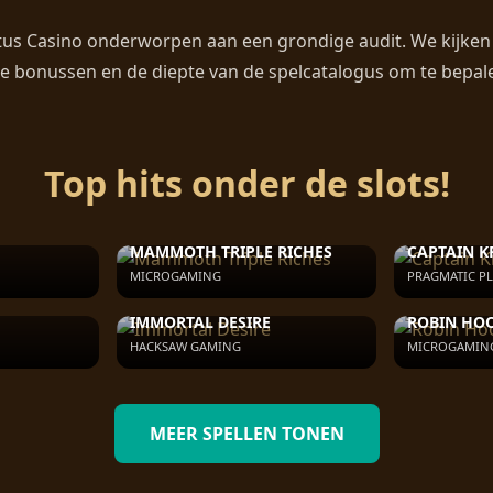
tus Casino onderworpen aan een grondige audit. We kijken
de bonussen en de diepte van de spelcatalogus om te bepalen 
Top hits onder de slots!
MAMMOTH TRIPLE RICHES
CAPTAIN 
MICROGAMING
PRAGMATIC PL
IMMORTAL DESIRE
ROBIN HO
HACKSAW GAMING
MICROGAMIN
MEER SPELLEN TONEN