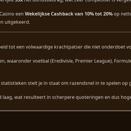
 Casino een
Wekelijkse Cashback van 10% tot 20%
op netto
n uitgekeerd.
oeid tot een volwaardige krachtpatser die niet onderdoet 
 waaronder voetbal (Eredivisie, Premier League), Formule 
statistieken stelt je in staat om razendsnel in te spelen op
 laag, wat resulteert in scherpere quoteringen en dus hoger