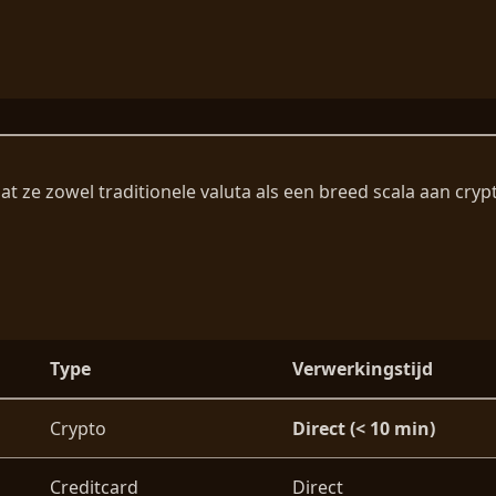
dat ze zowel traditionele valuta als een breed scala aan c
Type
Verwerkingstijd
Crypto
Direct (< 10 min)
Creditcard
Direct