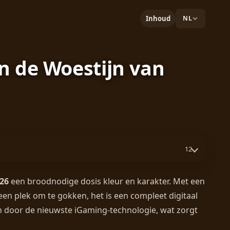
Inhoud
NL
in de Woestijn van
12
26
een broodnodige dosis kleur en karakter. Met een
en plek om te gokken, het is een compleet digitaal
en door de nieuwste iGaming-technologie, wat zorgt