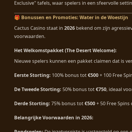
Exclusive" tafels, waar spelers in een sfeervolle set
🎁 Bonussen en Promoties: Water in de Woestijn
Cactus Casino staat in
2026
bekend om zijn agressiev
voorwaarden.
Het Welkomstpakket (The Desert Welcome):
Nieuwe spelers kunnen een pakket claimen dat is ver
Eerste Storting:
100% bonus tot
€500
+ 100 Free Spi
De Tweede Storting:
50% bonus tot
€750
, ideaal vo
Derde Storting:
75% bonus tot
€500
+ 50 Free Spins
Belangrijke Voorwaarden in 2026:
Rondspelen:
De inzetvereiste is vastgesteld op een e