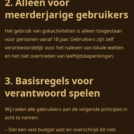
2. Alleen voor
meerderjarige gebruikers
Het gebruik van gokactiviteiten is alleen toegestaan
voor personen vanaf 18 jaar. Gebruikers zijn zelf
verantwoordelijk voor het naleven van lokale wetten
en het niet overtreden van leeftijdsbeperkingen.
3. Basisregels voor
verantwoord spelen
Wij raden alle gebruikers aan de volgende principes in
acht te nemen:
– Stel een vast budget vast en overschrijd dit niet.