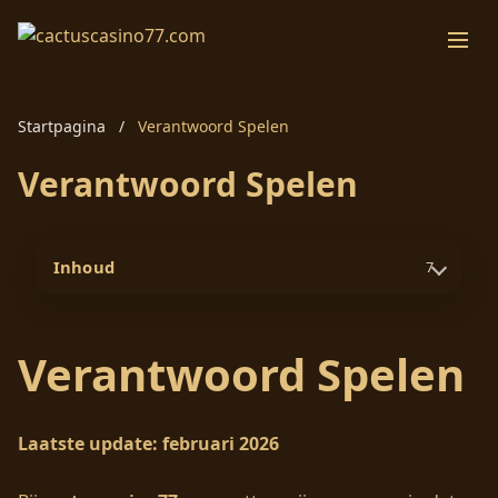
Startpagina
/
Verantwoord Spelen
Verantwoord Spelen
Inhoud
7
Verantwoord Spelen
Laatste update: februari 2026